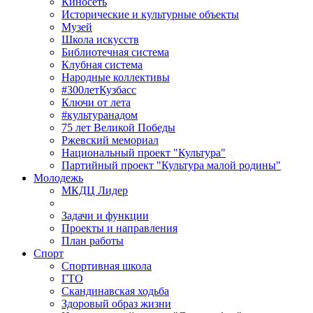
Киносеть
Исторические и культурные объекты
Музей
Школа искусств
Библиотечная система
Клубная система
Народные коллективы
#300летКузбасс
Ключи от лета
#культуранадом
75 лет Великой Победы
Ржевский мемориал
Национальный проект "Культура"
Партийный проект "Культура малой родины"
Молодежь
МКДЦ Лидер
Задачи и функции
Проекты и направления
План работы
Спорт
Спортивная школа
ГТО
Скандинавская ходьба
Здоровый образ жизни