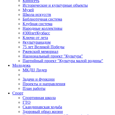
Киносеть
Исторические и культурные объекты
Музей
Школа искусств
Библиотечная система
Клубная система
Народные коллективы
#300летКузбасс
Ключи от лета
#культуранадом
75 лет Великой Победы
Ржевский мемориал
Национальный проект "Культура"
Партийный проект "Культура малой родины"
Молодежь
МКДЦ Лидер
Задачи и функции
Проекты и направления
План работы
Спорт
Спортивная школа
ГТО
Скандинавская ходьба
Здоровый образ жизни