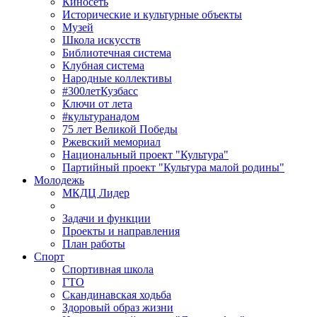
Киносеть
Исторические и культурные объекты
Музей
Школа искусств
Библиотечная система
Клубная система
Народные коллективы
#300летКузбасс
Ключи от лета
#культуранадом
75 лет Великой Победы
Ржевский мемориал
Национальный проект "Культура"
Партийный проект "Культура малой родины"
Молодежь
МКДЦ Лидер
Задачи и функции
Проекты и направления
План работы
Спорт
Спортивная школа
ГТО
Скандинавская ходьба
Здоровый образ жизни