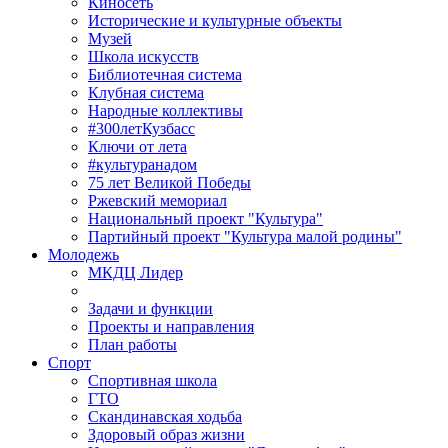
Киносеть
Исторические и культурные объекты
Музей
Школа искусств
Библиотечная система
Клубная система
Народные коллективы
#300летКузбасс
Ключи от лета
#культуранадом
75 лет Великой Победы
Ржевский мемориал
Национальный проект "Культура"
Партийный проект "Культура малой родины"
Молодежь
МКДЦ Лидер
Задачи и функции
Проекты и направления
План работы
Спорт
Спортивная школа
ГТО
Скандинавская ходьба
Здоровый образ жизни