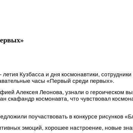
первых»
- летия Кузбасса и дня космонавтики, сотрудники
авательные часы «Первый среди первых».
ией Алексея Леонова, узнали о героическом выхо
елан скафандр космонавта, что чувствовал космон
едложили поучаствовать в конкурсе рисунков «Бл
тивных эмоций, хорошее настроение, новые знан