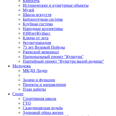
Киносеть
Исторические и культурные объекты
Музей
Школа искусств
Библиотечная система
Клубная система
Народные коллективы
#300летКузбасс
Ключи от лета
#культуранадом
75 лет Великой Победы
Ржевский мемориал
Национальный проект "Культура"
Партийный проект "Культура малой родины"
Молодежь
МКДЦ Лидер
Задачи и функции
Проекты и направления
План работы
Спорт
Спортивная школа
ГТО
Скандинавская ходьба
Здоровый образ жизни