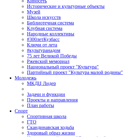
Киносеть
Исторические и культурные объекты
Музей
Школа искусств
Библиотечная система
Клубная система
Народные коллективы
#300летКузбасс
Ключи от лета
#культуранадом
75 лет Великой Победы
Ржевский мемориал
Национальный проект "Культура"
Партийный проект "Культура малой родины"
Молодежь
МКДЦ Лидер
Задачи и функции
Проекты и направления
План работы
Спорт
Спортивная школа
ГТО
Скандинавская ходьба
Здоровый образ жизни