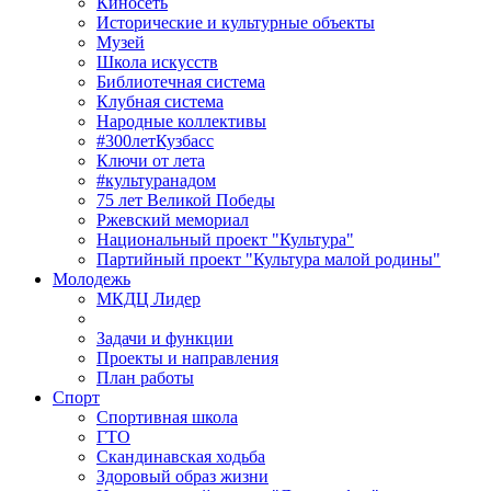
Киносеть
Исторические и культурные объекты
Музей
Школа искусств
Библиотечная система
Клубная система
Народные коллективы
#300летКузбасс
Ключи от лета
#культуранадом
75 лет Великой Победы
Ржевский мемориал
Национальный проект "Культура"
Партийный проект "Культура малой родины"
Молодежь
МКДЦ Лидер
Задачи и функции
Проекты и направления
План работы
Спорт
Спортивная школа
ГТО
Скандинавская ходьба
Здоровый образ жизни