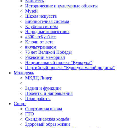
Киносеть
Исторические и культурные объекты
Музей
Школа искусств
Библиотечная система
Клубная система
Народные коллективы
#300летКузбасс
Ключи от лета
#культуранадом
75 лет Великой Победы
Ржевский мемориал
Национальный проект "Культура"
Партийный проект "Культура малой родины"
Молодежь
МКДЦ Лидер
Задачи и функции
Проекты и направления
План работы
Спорт
Спортивная школа
ГТО
Скандинавская ходьба
Здоровый образ жизни