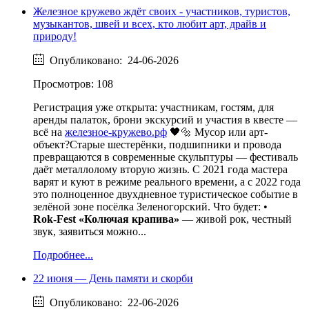
Железное кружево ждёт своих - участников, туристов,
музыкантов, швей и всех, кто любит арт, драйв и
природу!
Опубликовано: 24-06-2026
Просмотров: 108
Регистрация уже открыта: участникам, гостям, для
аренды палаток, брони экскурсий и участия в квесте —
всё на
железное-кружево.рф
🖤🔩 Мусор или арт-
объект?Старые шестерёнки, подшипники и провода
превращаются в современные скульптуры — фестиваль
даёт металлолому вторую жизнь. С 2021 года мастера
варят и куют в режиме реального времени, а с 2022 года
это полноценное двухдневное туристическое событие в
зелёной зоне посёлка Зеленогорский. Что будет: •
Rok‑Fest «Колючая крапива»
— живой рок, честный
звук, заявиться можно...
Подробнее...
22 июня — День памяти и скорби
Опубликовано: 22-06-2026