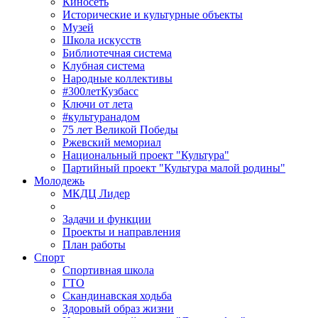
Киносеть
Исторические и культурные объекты
Музей
Школа искусств
Библиотечная система
Клубная система
Народные коллективы
#300летКузбасс
Ключи от лета
#культуранадом
75 лет Великой Победы
Ржевский мемориал
Национальный проект "Культура"
Партийный проект "Культура малой родины"
Молодежь
МКДЦ Лидер
Задачи и функции
Проекты и направления
План работы
Спорт
Спортивная школа
ГТО
Скандинавская ходьба
Здоровый образ жизни