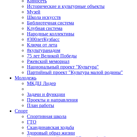
Киносеть
Исторические и культурные объекты
Музей
Школа искусств
Библиотечная система
Клубная система
Народные коллективы
#300летКузбасс
Ключи от лета
#культуранадом
75 лет Великой Победы
Ржевский мемориал
Национальный проект "Культура"
Партийный проект "Культура малой родины"
Молодежь
МКДЦ Лидер
Задачи и функции
Проекты и направления
План работы
Спорт
Спортивная школа
ГТО
Скандинавская ходьба
Здоровый образ жизни