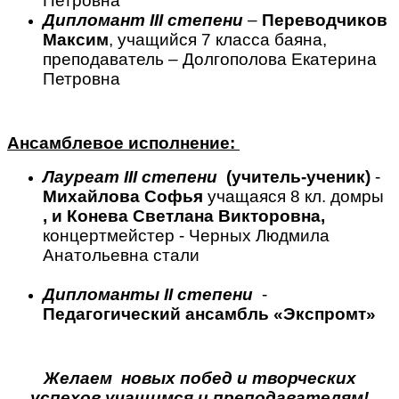
Петровна
Дипломант
III
степени
–
Переводчиков
Максим
, учащийся 7 класса баяна,
преподаватель – Долгополова Екатерина
Петровна
Ансамблевое исполнение:
Лауреат
III
степени
(учитель-ученик)
-
Михайлова Софья
учащаяся 8 кл. домры
, и Конева Светлана Викторовна,
концертмейстер - Черных Людмила
Анатольевна стали
Дипломанты
II
степени
-
Педагогический ансамбль «Экспромт»
Желаем новых побед и творческих
успехов учащимся и преподавателям!