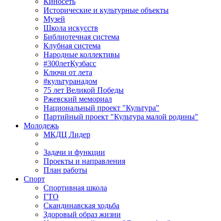
Киносеть
Исторические и культурные объекты
Музей
Школа искусств
Библиотечная система
Клубная система
Народные коллективы
#300летКузбасс
Ключи от лета
#культуранадом
75 лет Великой Победы
Ржевский мемориал
Национальный проект "Культура"
Партийный проект "Культура малой родины"
Молодежь
МКДЦ Лидер
Задачи и функции
Проекты и направления
План работы
Спорт
Спортивная школа
ГТО
Скандинавская ходьба
Здоровый образ жизни