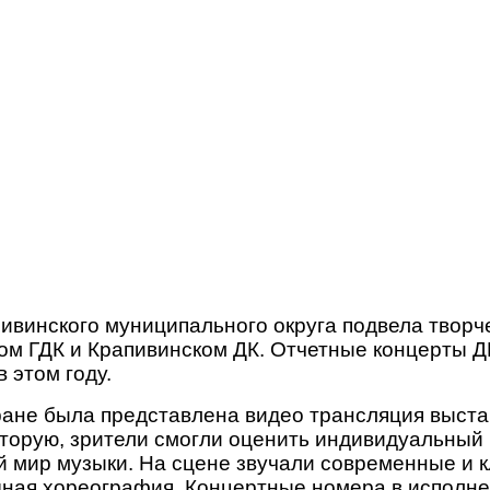
пивинского муниципального округа подвела творч
ком ГДК и Крапивинском ДК. Отчетные концерты 
 этом году.
ране была представлена видео трансляция выста
торую, зрители смогли оценить индивидуальный 
й мир музыки. На сцене звучали современные и 
дная хореография. Концертные номера в исполн