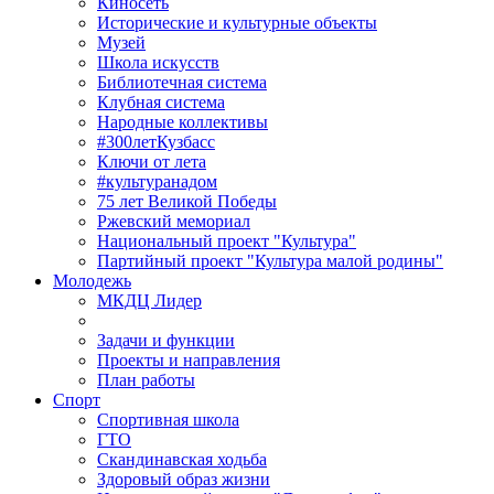
Киносеть
Исторические и культурные объекты
Музей
Школа искусств
Библиотечная система
Клубная система
Народные коллективы
#300летКузбасс
Ключи от лета
#культуранадом
75 лет Великой Победы
Ржевский мемориал
Национальный проект "Культура"
Партийный проект "Культура малой родины"
Молодежь
МКДЦ Лидер
Задачи и функции
Проекты и направления
План работы
Спорт
Спортивная школа
ГТО
Скандинавская ходьба
Здоровый образ жизни