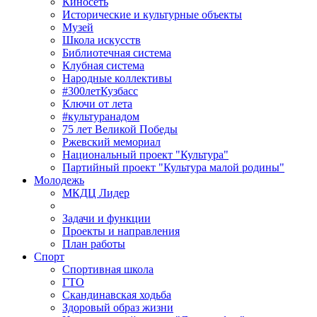
Киносеть
Исторические и культурные объекты
Музей
Школа искусств
Библиотечная система
Клубная система
Народные коллективы
#300летКузбасс
Ключи от лета
#культуранадом
75 лет Великой Победы
Ржевский мемориал
Национальный проект "Культура"
Партийный проект "Культура малой родины"
Молодежь
МКДЦ Лидер
Задачи и функции
Проекты и направления
План работы
Спорт
Спортивная школа
ГТО
Скандинавская ходьба
Здоровый образ жизни