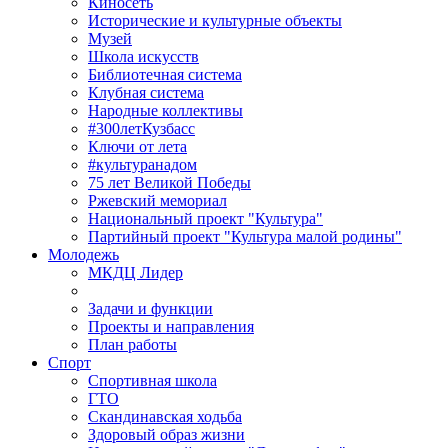
Киносеть
Исторические и культурные объекты
Музей
Школа искусств
Библиотечная система
Клубная система
Народные коллективы
#300летКузбасс
Ключи от лета
#культуранадом
75 лет Великой Победы
Ржевский мемориал
Национальный проект "Культура"
Партийный проект "Культура малой родины"
Молодежь
МКДЦ Лидер
Задачи и функции
Проекты и направления
План работы
Спорт
Спортивная школа
ГТО
Скандинавская ходьба
Здоровый образ жизни