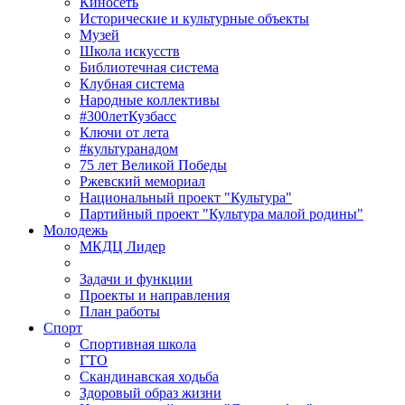
Киносеть
Исторические и культурные объекты
Музей
Школа искусств
Библиотечная система
Клубная система
Народные коллективы
#300летКузбасс
Ключи от лета
#культуранадом
75 лет Великой Победы
Ржевский мемориал
Национальный проект "Культура"
Партийный проект "Культура малой родины"
Молодежь
МКДЦ Лидер
Задачи и функции
Проекты и направления
План работы
Спорт
Спортивная школа
ГТО
Скандинавская ходьба
Здоровый образ жизни