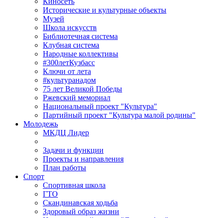
Киносеть
Исторические и культурные объекты
Музей
Школа искусств
Библиотечная система
Клубная система
Народные коллективы
#300летКузбасс
Ключи от лета
#культуранадом
75 лет Великой Победы
Ржевский мемориал
Национальный проект "Культура"
Партийный проект "Культура малой родины"
Молодежь
МКДЦ Лидер
Задачи и функции
Проекты и направления
План работы
Спорт
Спортивная школа
ГТО
Скандинавская ходьба
Здоровый образ жизни