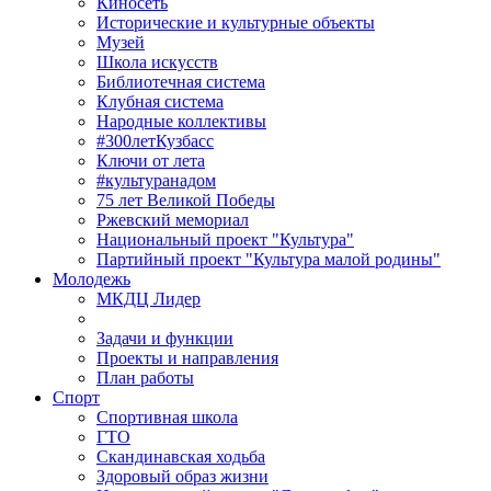
Киносеть
Исторические и культурные объекты
Музей
Школа искусств
Библиотечная система
Клубная система
Народные коллективы
#300летКузбасс
Ключи от лета
#культуранадом
75 лет Великой Победы
Ржевский мемориал
Национальный проект "Культура"
Партийный проект "Культура малой родины"
Молодежь
МКДЦ Лидер
Задачи и функции
Проекты и направления
План работы
Спорт
Спортивная школа
ГТО
Скандинавская ходьба
Здоровый образ жизни