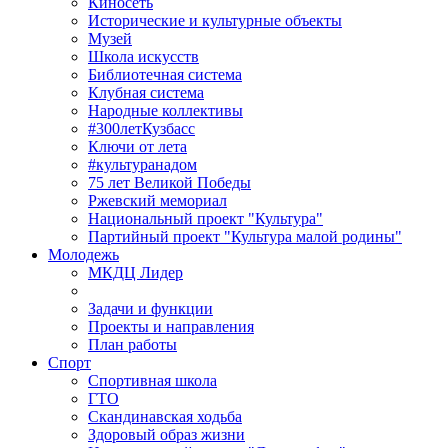
Киносеть
Исторические и культурные объекты
Музей
Школа искусств
Библиотечная система
Клубная система
Народные коллективы
#300летКузбасс
Ключи от лета
#культуранадом
75 лет Великой Победы
Ржевский мемориал
Национальный проект "Культура"
Партийный проект "Культура малой родины"
Молодежь
МКДЦ Лидер
Задачи и функции
Проекты и направления
План работы
Спорт
Спортивная школа
ГТО
Скандинавская ходьба
Здоровый образ жизни