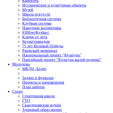
Киносеть
Исторические и культурные объекты
Музей
Школа искусств
Библиотечная система
Клубная система
Народные коллективы
#300летКузбасс
Ключи от лета
#культуранадом
75 лет Великой Победы
Ржевский мемориал
Национальный проект "Культура"
Партийный проект "Культура малой родины"
Молодежь
МКДЦ Лидер
Задачи и функции
Проекты и направления
План работы
Спорт
Спортивная школа
ГТО
Скандинавская ходьба
Здоровый образ жизни