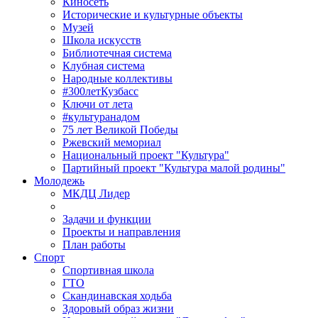
Киносеть
Исторические и культурные объекты
Музей
Школа искусств
Библиотечная система
Клубная система
Народные коллективы
#300летКузбасс
Ключи от лета
#культуранадом
75 лет Великой Победы
Ржевский мемориал
Национальный проект "Культура"
Партийный проект "Культура малой родины"
Молодежь
МКДЦ Лидер
Задачи и функции
Проекты и направления
План работы
Спорт
Спортивная школа
ГТО
Скандинавская ходьба
Здоровый образ жизни