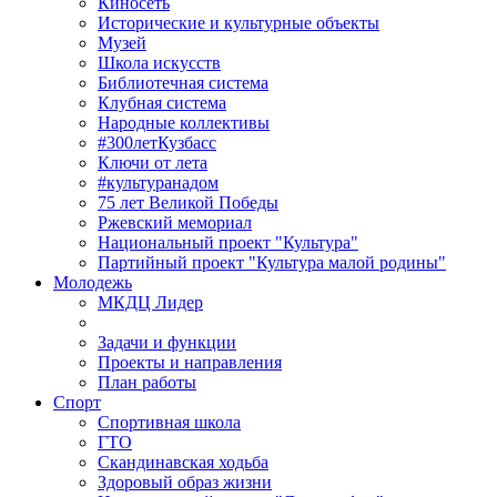
Киносеть
Исторические и культурные объекты
Музей
Школа искусств
Библиотечная система
Клубная система
Народные коллективы
#300летКузбасс
Ключи от лета
#культуранадом
75 лет Великой Победы
Ржевский мемориал
Национальный проект "Культура"
Партийный проект "Культура малой родины"
Молодежь
МКДЦ Лидер
Задачи и функции
Проекты и направления
План работы
Спорт
Спортивная школа
ГТО
Скандинавская ходьба
Здоровый образ жизни