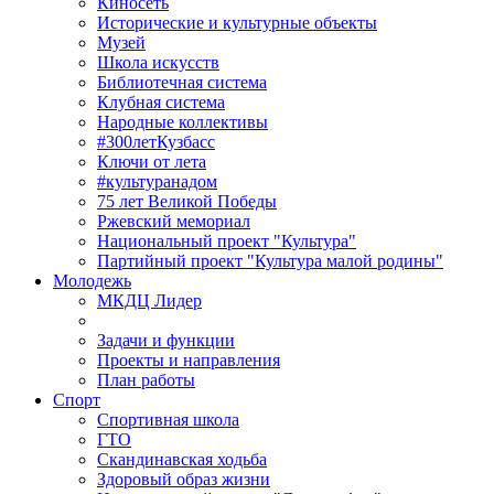
Киносеть
Исторические и культурные объекты
Музей
Школа искусств
Библиотечная система
Клубная система
Народные коллективы
#300летКузбасс
Ключи от лета
#культуранадом
75 лет Великой Победы
Ржевский мемориал
Национальный проект "Культура"
Партийный проект "Культура малой родины"
Молодежь
МКДЦ Лидер
Задачи и функции
Проекты и направления
План работы
Спорт
Спортивная школа
ГТО
Скандинавская ходьба
Здоровый образ жизни