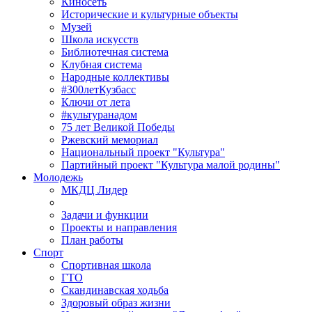
Киносеть
Исторические и культурные объекты
Музей
Школа искусств
Библиотечная система
Клубная система
Народные коллективы
#300летКузбасс
Ключи от лета
#культуранадом
75 лет Великой Победы
Ржевский мемориал
Национальный проект "Культура"
Партийный проект "Культура малой родины"
Молодежь
МКДЦ Лидер
Задачи и функции
Проекты и направления
План работы
Спорт
Спортивная школа
ГТО
Скандинавская ходьба
Здоровый образ жизни