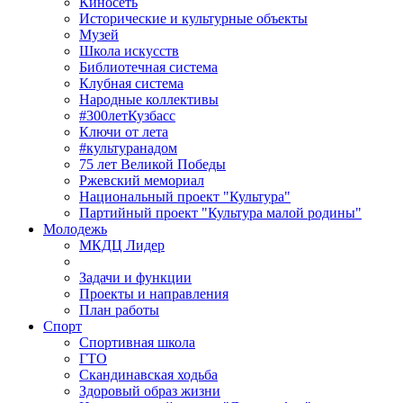
Киносеть
Исторические и культурные объекты
Музей
Школа искусств
Библиотечная система
Клубная система
Народные коллективы
#300летКузбасс
Ключи от лета
#культуранадом
75 лет Великой Победы
Ржевский мемориал
Национальный проект "Культура"
Партийный проект "Культура малой родины"
Молодежь
МКДЦ Лидер
Задачи и функции
Проекты и направления
План работы
Спорт
Спортивная школа
ГТО
Скандинавская ходьба
Здоровый образ жизни