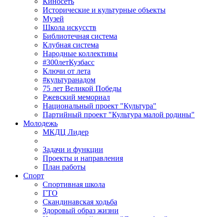
Киносеть
Исторические и культурные объекты
Музей
Школа искусств
Библиотечная система
Клубная система
Народные коллективы
#300летКузбасс
Ключи от лета
#культуранадом
75 лет Великой Победы
Ржевский мемориал
Национальный проект "Культура"
Партийный проект "Культура малой родины"
Молодежь
МКДЦ Лидер
Задачи и функции
Проекты и направления
План работы
Спорт
Спортивная школа
ГТО
Скандинавская ходьба
Здоровый образ жизни