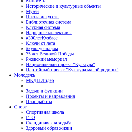
Киносеть
Исторические и культурные объекты
Музей
Школа искусств
Библиотечная система
Клубная система
Народные коллективы
#300летКузбасс
Ключи от лета
#культуранадом
75 лет Великой Победы
Ржевский мемориал
Национальный проект "Культура"
Партийный проект "Культура малой родины"
Молодежь
МКДЦ Лидер
Задачи и функции
Проекты и направления
План работы
Спорт
Спортивная школа
ГТО
Скандинавская ходьба
Здоровый образ жизни