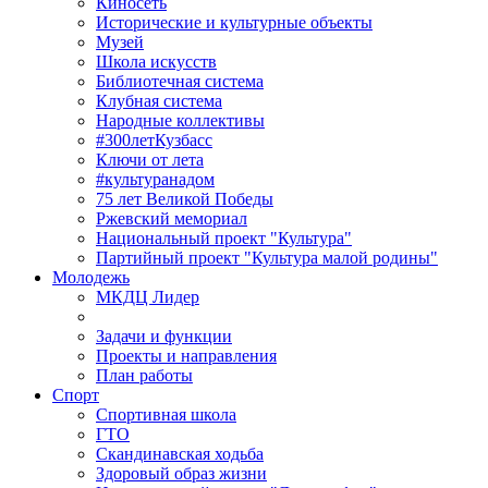
Киносеть
Исторические и культурные объекты
Музей
Школа искусств
Библиотечная система
Клубная система
Народные коллективы
#300летКузбасс
Ключи от лета
#культуранадом
75 лет Великой Победы
Ржевский мемориал
Национальный проект "Культура"
Партийный проект "Культура малой родины"
Молодежь
МКДЦ Лидер
Задачи и функции
Проекты и направления
План работы
Спорт
Спортивная школа
ГТО
Скандинавская ходьба
Здоровый образ жизни