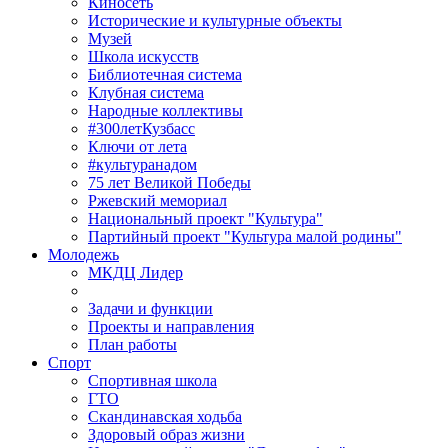
Киносеть
Исторические и культурные объекты
Музей
Школа искусств
Библиотечная система
Клубная система
Народные коллективы
#300летКузбасс
Ключи от лета
#культуранадом
75 лет Великой Победы
Ржевский мемориал
Национальный проект "Культура"
Партийный проект "Культура малой родины"
Молодежь
МКДЦ Лидер
Задачи и функции
Проекты и направления
План работы
Спорт
Спортивная школа
ГТО
Скандинавская ходьба
Здоровый образ жизни