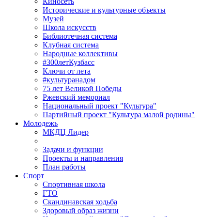
Киносеть
Исторические и культурные объекты
Музей
Школа искусств
Библиотечная система
Клубная система
Народные коллективы
#300летКузбасс
Ключи от лета
#культуранадом
75 лет Великой Победы
Ржевский мемориал
Национальный проект "Культура"
Партийный проект "Культура малой родины"
Молодежь
МКДЦ Лидер
Задачи и функции
Проекты и направления
План работы
Спорт
Спортивная школа
ГТО
Скандинавская ходьба
Здоровый образ жизни