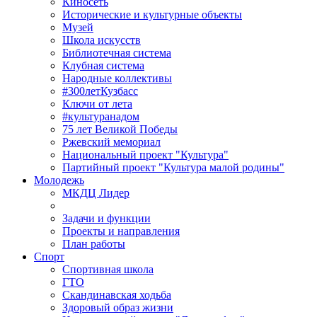
Киносеть
Исторические и культурные объекты
Музей
Школа искусств
Библиотечная система
Клубная система
Народные коллективы
#300летКузбасс
Ключи от лета
#культуранадом
75 лет Великой Победы
Ржевский мемориал
Национальный проект "Культура"
Партийный проект "Культура малой родины"
Молодежь
МКДЦ Лидер
Задачи и функции
Проекты и направления
План работы
Спорт
Спортивная школа
ГТО
Скандинавская ходьба
Здоровый образ жизни