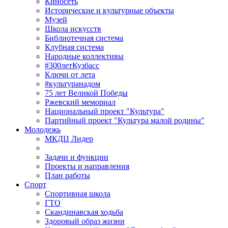
Киносеть
Исторические и культурные объекты
Музей
Школа искусств
Библиотечная система
Клубная система
Народные коллективы
#300летКузбасс
Ключи от лета
#культуранадом
75 лет Великой Победы
Ржевский мемориал
Национальный проект "Культура"
Партийный проект "Культура малой родины"
Молодежь
МКДЦ Лидер
Задачи и функции
Проекты и направления
План работы
Спорт
Спортивная школа
ГТО
Скандинавская ходьба
Здоровый образ жизни